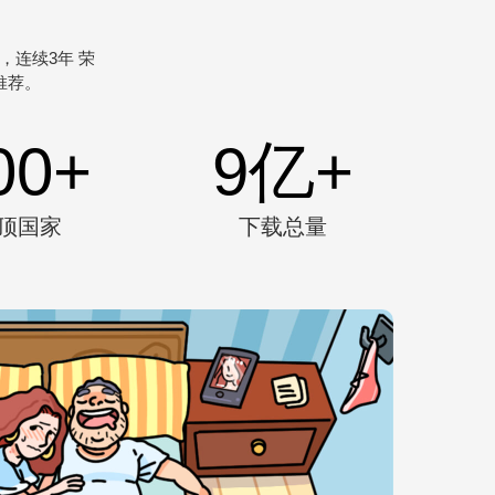
连续3年 荣
e推荐。
00
+
9
亿+
顶国家
下载总量